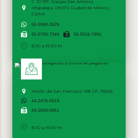
C. 10 197, Granjas San Antonio,
Iztapalapa, 09070 Ciudad de México,
CDMX
55-5948-3529
55-5700-7349
55-5516-7891
8:30 a 19:00 hr
Misión de San Francisco 168 CP. 76626
44-2476-0019
44-2559-0951
8:30 a 19:00 hr