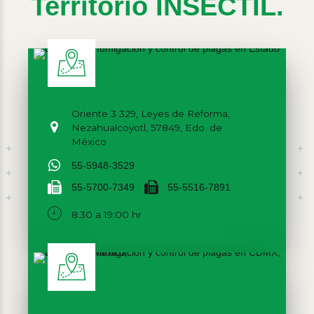
Territorio INSECTIL.
Oriente 3 329, Leyes de Reforma,
Nezahualcoyotl, 57849, Edo. de
México
55-5948-3529
55-5700-7349
55-5516-7891
8:30 a 19:00 hr