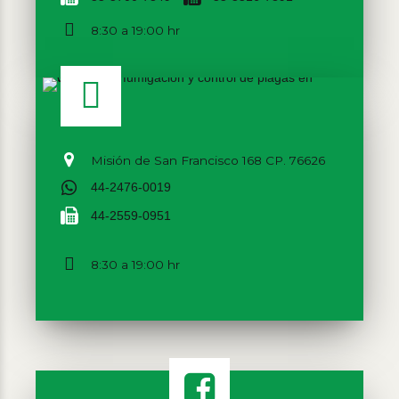
8:30 a 19:00 hr
Misión de San Francisco 168 CP. 76626
44-2476-0019
44-2559-0951
8:30 a 19:00 hr