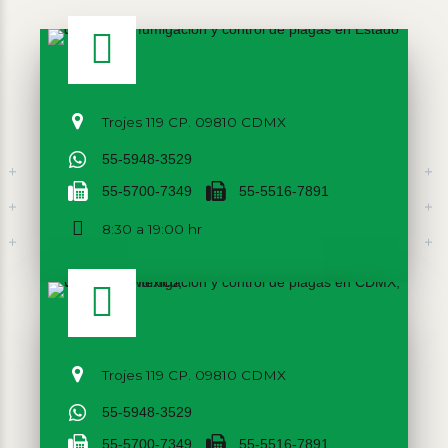
Trojes 119 CP. 09810 CDMX
55-5948-3529
55-5700-7349
55-5516-7891
8:30 a 19:00 hr
Trojes 119 CP. 09810 CDMX
55-5948-3529
55-5700-7349
55-5516-7891