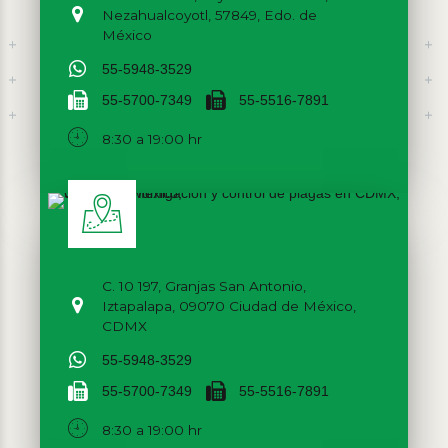
Nezahualcoyotl, 57849, Edo. de
México
55-5948-3529
55-5700-7349
55-5516-7891
8:30 a 19:00 hr
C. 10 197, Granjas San Antonio,
Iztapalapa, 09070 Ciudad de México,
CDMX
55-5948-3529
55-5700-7349
55-5516-7891
8:30 a 19:00 hr