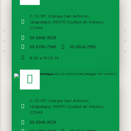
C. 10 197, Granjas San Antonio,
Iztapalapa, 09070 Ciudad de México,
CDMX
55-5948-3529
55-5700-7349
55-5516-7891
8:30 a 19:00 hr
C. 10 197, Granjas San Antonio,
Iztapalapa, 09070 Ciudad de México,
CDMX
55-5948-3529