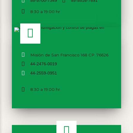
55-5700-7349
55-5516-7891
8:30 a 19:00 hr
Misión de San Francisco 168 CP. 76626
44-2476-0019
44-2559-0951
8:30 a 19:00 hr