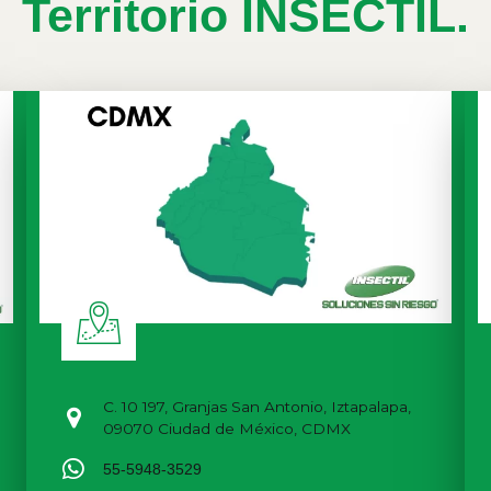
Territorio INSECTIL.
C. 10 197, Granjas San Antonio, Iztapalapa,
09070 Ciudad de México, CDMX
55-5948-3529