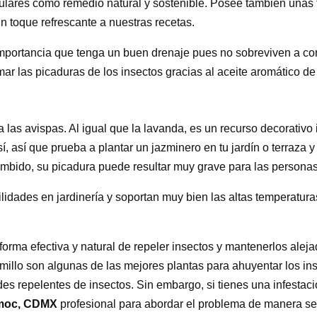
pulares como remedio natural y sostenible. Posee también unas 
n toque refrescante a nuestras recetas.
importancia que tenga un buen drenaje pues no sobreviven a con
r las picaduras de los insectos gracias al aceite aromático de
 las avispas. Al igual que la lavanda, es un recurso decorativo 
así que prueba a plantar un jazminero en tu jardín o terraza y 
umbido, su picadura puede resultar muy grave para las personas
idades en jardinería y soportan muy bien las altas temperaturas
forma efectiva y natural de repeler insectos y mantenerlos alejad
 tomillo son algunas de las mejores plantas para ahuyentar los i
des repelentes de insectos. Sin embargo, si tienes una infestac
émoc, CDMX
profesional para abordar el problema de manera seg