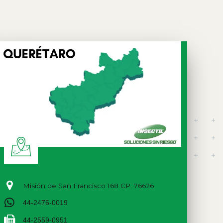
Misión de San Francisco 168 CP. 76626
44-2476-0019
44-2559-0951