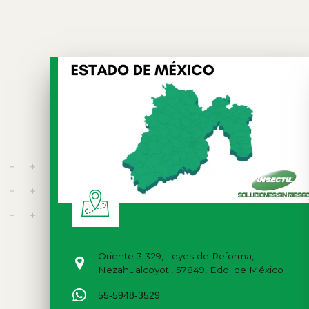
Oriente 3 329, Leyes de Reforma,
Nezahualcoyotl, 57849, Edo. de México
55-5948-3529