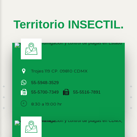
Territorio INSECTIL.
Trojes 119 CP. 09810 CDMX
55-5948-3529
55-5700-7349
55-5516-7891
8:30 a 19:00 hr