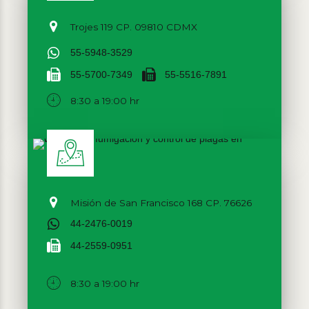
Trojes 119 CP. 09810 CDMX
55-5948-3529
55-5700-7349
55-5516-7891
8:30 a 19:00 hr
Misión de San Francisco 168 CP. 76626
44-2476-0019
44-2559-0951
8:30 a 19:00 hr