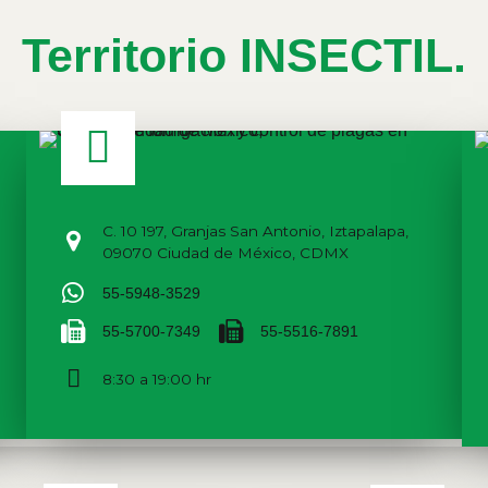
Territorio INSECTIL.
C. 10 197, Granjas San Antonio, Iztapalapa,
09070 Ciudad de México, CDMX
55-5948-3529
55-5700-7349
55-5516-7891
8:30 a 19:00 hr