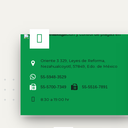
Oriente 3 329, Leyes de Reforma,
Nezahualcoyotl, 57849, Edo. de México
55-5948-3529
55-5700-7349
55-5516-7891
8:30 a 19:00 hr