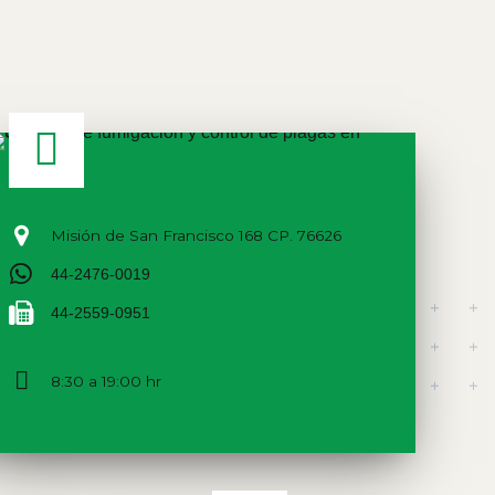
Misión de San Francisco 168 CP. 76626
44-2476-0019
44-2559-0951
8:30 a 19:00 hr