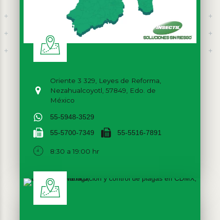
Oriente 3 329, Leyes de Reforma,
Nezahualcoyotl, 57849, Edo. de
México
55-5948-3529
55-5700-7349
55-5516-7891
8:30 a 19:00 hr