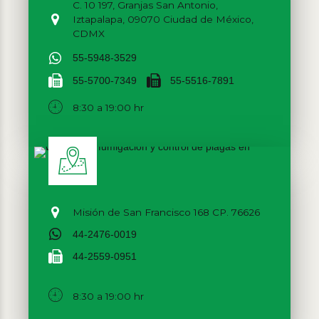
C. 10 197, Granjas San Antonio,
Iztapalapa, 09070 Ciudad de México,
CDMX
55-5948-3529
55-5700-7349
55-5516-7891
8:30 a 19:00 hr
Misión de San Francisco 168 CP. 76626
44-2476-0019
44-2559-0951
8:30 a 19:00 hr