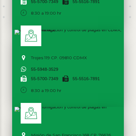
55-5700-7349
55-5516-7891
8:30 a 19:00 hr
Trojes 119 CP. 09810 CDMX
55-5948-3529
55-5700-7349
55-5516-7891
8:30 a 19:00 hr
Misión de San Francisco 168 CP. 76626