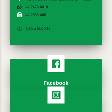
44-2476-0019
44-2559-0951
8:30 a 19:00 hr
Facebook