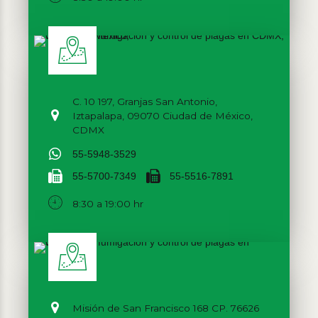
C. 10 197, Granjas San Antonio,
Iztapalapa, 09070 Ciudad de México,
CDMX
55-5948-3529
55-5700-7349
55-5516-7891
8:30 a 19:00 hr
Misión de San Francisco 168 CP. 76626