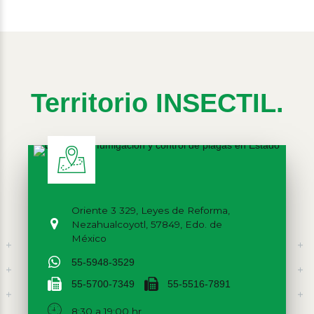
Territorio INSECTIL.
Oriente 3 329, Leyes de Reforma,
Nezahualcoyotl, 57849, Edo. de
México
55-5948-3529
55-5700-7349
55-5516-7891
8:30 a 19:00 hr