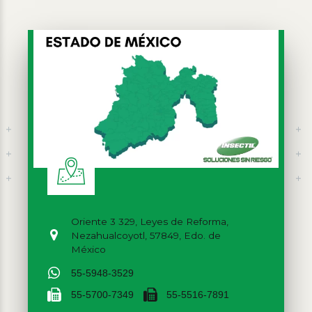
Oriente 3 329, Leyes de Reforma,
Nezahualcoyotl, 57849, Edo. de
México
55-5948-3529
55-5700-7349
55-5516-7891