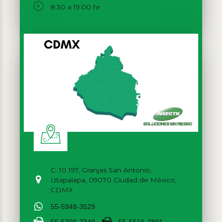
8:30 a 19:00 hr
C. 10 197, Granjas San Antonio,
Iztapalapa, 09070 Ciudad de México,
CDMX
55-5948-3529