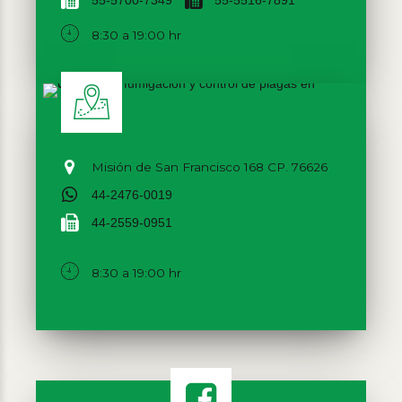
55-5700-7349
55-5516-7891
8:30 a 19:00 hr
Misión de San Francisco 168 CP. 76626
44-2476-0019
44-2559-0951
8:30 a 19:00 hr