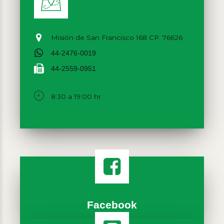
Misión de San Francisco 168 CP. 76626
44-2476-0019
44-2559-0951
8:30 a 19:00 hr
Facebook