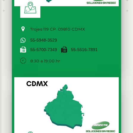
Trojes 119 CP. 09810 CDMX
55-5948-3529
55-5700-7349
55-5516-7891
8:30 a 19:00 hr