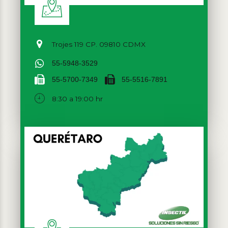
Trojes 119 CP. 09810 CDMX
55-5948-3529
55-5700-7349
55-5516-7891
8:30 a 19:00 hr