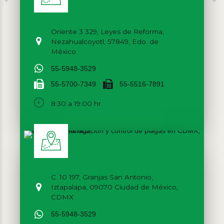
Oriente 3 329, Leyes de Reforma,
Nezahualcoyotl, 57849, Edo. de
México
55-5948-3529
55-5700-7349
55-5516-7891
8:30 a 19:00 hr
C. 10 197, Granjas San Antonio,
Iztapalapa, 09070 Ciudad de México,
CDMX
55-5948-3529