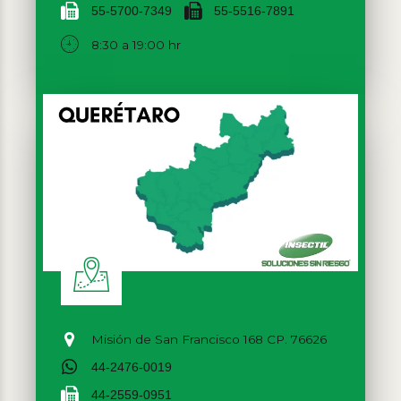
55-5700-7349
55-5516-7891
8:30 a 19:00 hr
Misión de San Francisco 168 CP. 76626
44-2476-0019
44-2559-0951