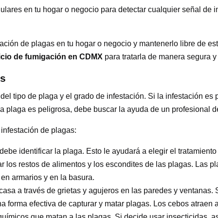
ulares en tu hogar o negocio para detectar cualquier señal de i
ación de plagas en tu hogar o negocio y mantenerlo libre de esto
icio de fumigación en CDMX
para tratarla de manera segura y 
as
el tipo de plaga y el grado de infestación. Si la infestación e
 la plaga es peligrosa, debe buscar la ayuda de un profesional 
infestación de plagas:
, debe identificar la plaga. Esto le ayudará a elegir el tratamien
ar los restos de alimentos y los escondites de las plagas. Las 
en armarios y en la basura.
 casa a través de grietas y agujeros en las paredes y ventanas. 
 forma efectiva de capturar y matar plagas. Los cebos atraen a 
 químicos que matan a las plagas. Si decide usar insecticidas, 