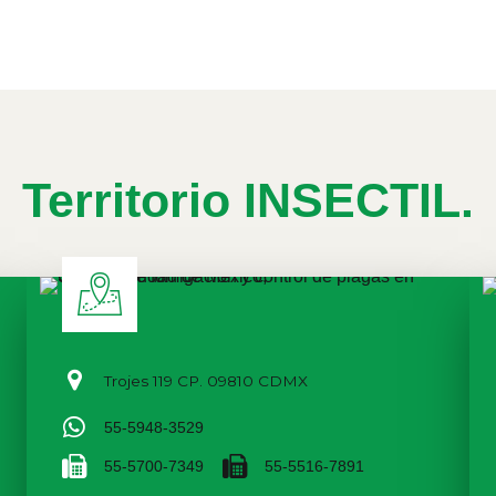
Territorio INSECTIL.
Trojes 119 CP. 09810 CDMX
55-5948-3529
55-5700-7349
55-5516-7891