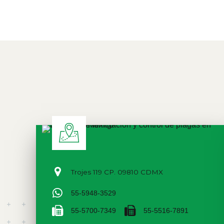
Trojes 119 CP. 09810 CDMX
55-5948-3529
55-5700-7349
55-5516-7891