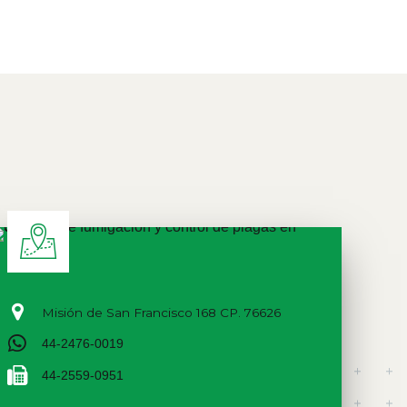
Misión de San Francisco 168 CP. 76626
44-2476-0019
44-2559-0951