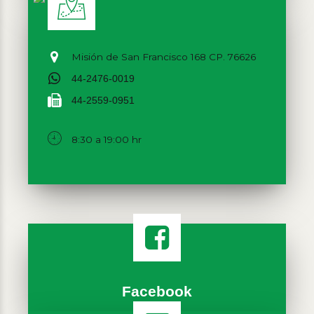
Misión de San Francisco 168 CP. 76626
44-2476-0019
44-2559-0951
8:30 a 19:00 hr
Facebook