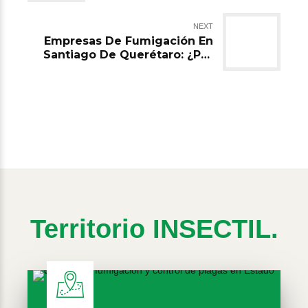
Cucarachas?
NEXT
Empresas De Fumigación En
Santiago De Querétaro: ¿Por
qué Las Cucarachas Alemanas
Son Una Amenaza?
Territorio INSECTIL.