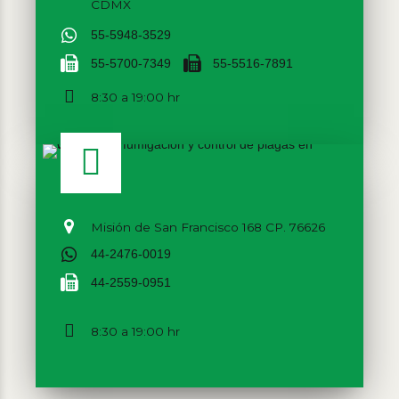
CDMX
55-5948-3529
55-5700-7349
55-5516-7891
8:30 a 19:00 hr
Misión de San Francisco 168 CP. 76626
44-2476-0019
44-2559-0951
8:30 a 19:00 hr