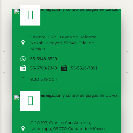
Oriente 3 329, Leyes de Reforma,
Nezahualcoyotl, 57849, Edo. de
México
55-5948-3529
55-5700-7349
55-5516-7891
8:30 a 19:00 hr
C. 10 197, Granjas San Antonio,
Iztapalapa, 09070 Ciudad de México,