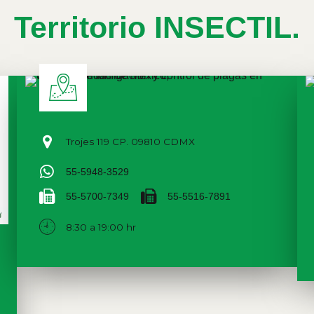
Territorio INSECTIL.
Trojes 119 CP. 09810 CDMX
55-5948-3529
55-5700-7349
55-5516-7891
8:30 a 19:00 hr