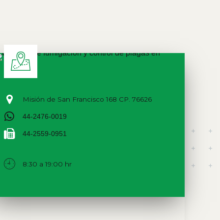
Misión de San Francisco 168 CP. 76626
44-2476-0019
44-2559-0951
8:30 a 19:00 hr