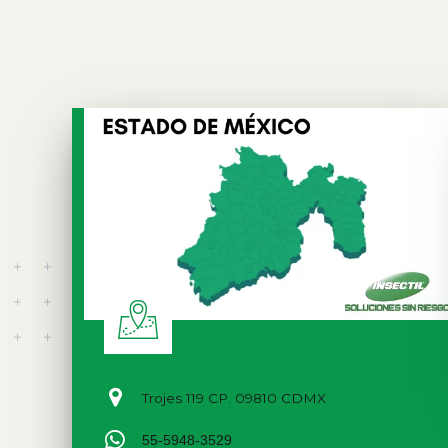
Trojes 119 CP. 09810 CDMX
55-5948-3529