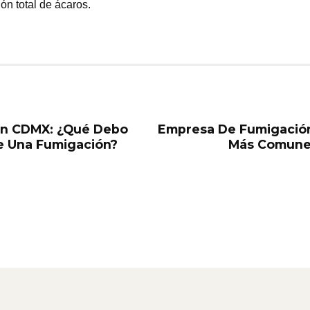
ón total de ácaros.
En CDMX: ¿Qué Debo
Empresa De Fumigació
e Una Fumigación?
Más Comunes